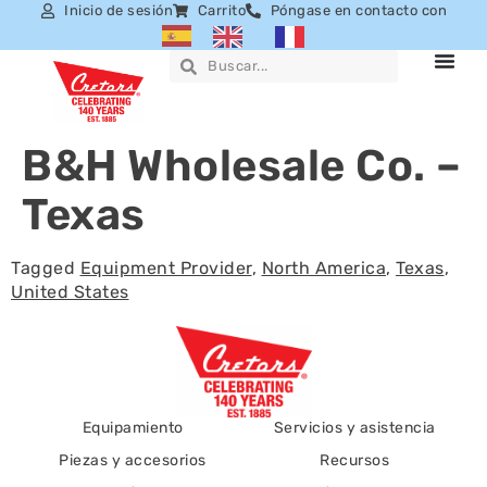
Inicio de sesión
Carrito
Póngase en contacto con
B&H Wholesale Co. –
Texas
Tagged
Equipment Provider
,
North America
,
Texas
,
United States
Equipamiento
Servicios y asistencia
Piezas y accesorios
Recursos