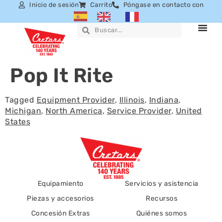
Inicio de sesión
Carrito
Póngase en contacto con
Pop It Rite
Tagged
Equipment Provider
,
Illinois
,
Indiana
,
Michigan
,
North America
,
Service Provider
,
United
States
Equipamiento
Servicios y asistencia
Piezas y accesorios
Recursos
Concesión Extras
Quiénes somos