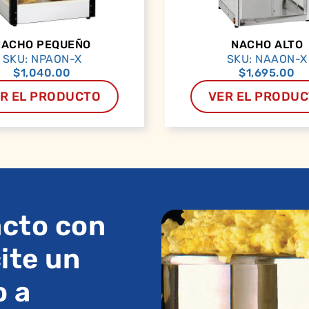
NACHO PEQUEÑO
NACHO ALTO
SKU: NPAON-X
SKU: NAAON-X
$
1,040.00
$
1,695.00
R EL PRODUCTO
VER EL PRODU
cto con
ite un
o a