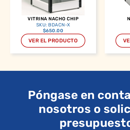
VITRINA NACHO CHIP
SKU: BDACN-X
$
650.00
VER EL PRODUCTO
VE
Póngase en conta
nosotros o solic
presupuest