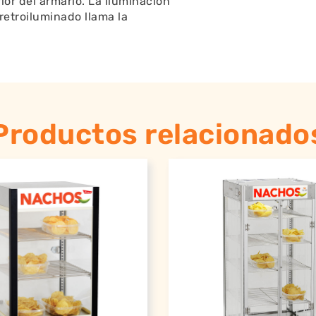
ior del armario. La iluminación
 retroiluminado llama la
Productos relacionado