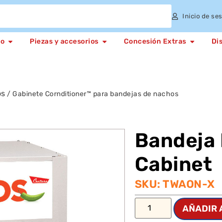
Inicio de se
to
Piezas y accesorios
Concesión Extras
Di
os
/ Gabinete Cornditioner™ para bandejas de nachos
Bandeja 
Cabinet
SKU: TWAON-X
AÑADIR 